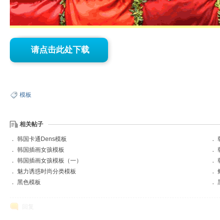
已注册会员，请先登录后下载
请点击此处下载
软
模板
相关帖子
．
韩国卡通Dens模板
．
．
韩国插画女孩模板
．
件
．
韩国插画女孩模板（一）
．
．
魅力诱惑时尚分类模板
．
．
黑色模板
．
回复